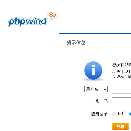
提示信息
您没有登
1、帖子ID
2、您还不
密 码
开启
隐身登录
登录