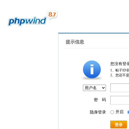
提示信息
您没有登
1、帖子ID
2、您还不
密 码
开启
隐身登录
登录