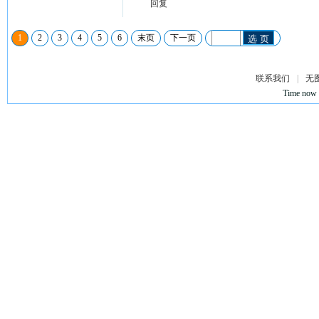
回复
1
2
3
4
5
6
末页
下一页
选 页
联系我们
|
无
Time now 