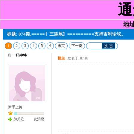
通
地址:
标题: 074期,=====〖三连尾〗==========支持吉利论坛。
1
2
3
4
5
6
末页
下一页
选 页
一码中特
楼主
发表于: 07-07
新手上路
加关注
发消息