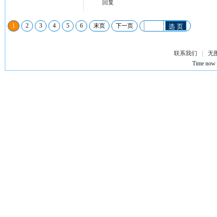
回复
1
2
3
4
5
6
末页
下一页
选 页
联系我们
|
无
Time now 