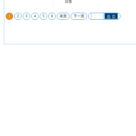
回复
1
2
3
4
5
6
末页
下一页
选 页