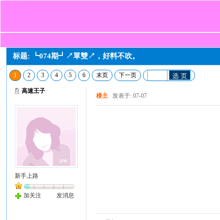
标题: ┗074期┛↗單雙↗，好料不吹。
1
2
3
4
5
6
末页
下一页
选 页
高速王子
楼主
发表于: 07-07
新手上路
加关注
发消息