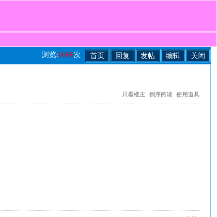
浏览:
6066
次
首页
回复
发帖
编辑
关闭
只看楼主
倒序阅读
使用道具