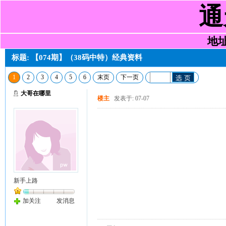
通
地址:
标题: 【074期】（38码中特）经典资料
1
2
3
4
5
6
末页
下一页
选 页
大哥在哪里
楼主
发表于: 07-07
新手上路
加关注
发消息