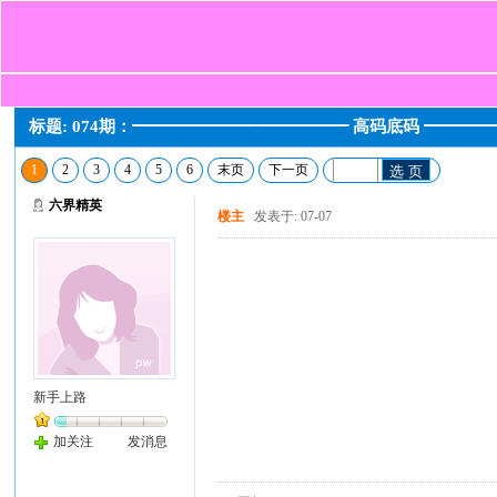
标题: 074期：━━━━━━━━━━━━━ 高码底码 ━━━
1
2
3
4
5
6
末页
下一页
选 页
六界精英
楼主
发表于: 07-07
新手上路
加关注
发消息