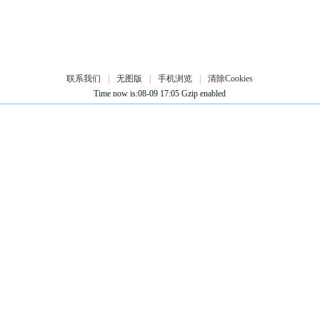
联系我们
|
无图版
|
手机浏览
|
清除Cookies
Time now is:08-09 17:05 Gzip enabled