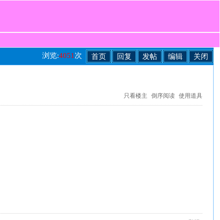
浏览:
4051
次
首页
回复
发帖
编辑
关闭
只看楼主
倒序阅读
使用道具