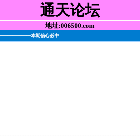
通天论坛
地址:006500.com
━━━━━━━━本期信心必中