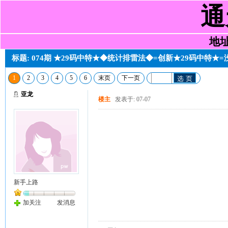
通
地址:
标题: 074期 ★29码中特★◆统计排雷法◆=创新★29码中特★
1
2
3
4
5
6
末页
下一页
选 页
亚龙
楼主
发表于: 07-07
新手上路
加关注
发消息