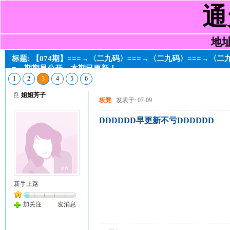
通
地址:
标题: 【074期】===→〈二九码〉===→〈二九码〉===→〈二
=→期期早公开，本期已更新！
1
2
3
4
5
6
姐姐芳子
板凳
发表于: 07-09
DDDDDD早更新不亏DDDDDD
新手上路
加关注
发消息