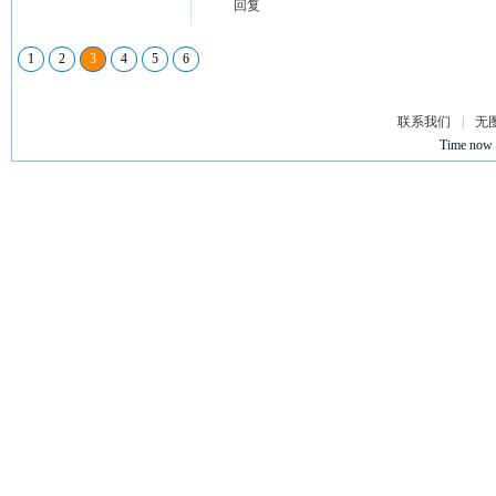
回复
1
2
3
4
5
6
联系我们
|
无
Time now 