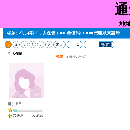
通
地址:
标题: ↗074期↗﹛大保健﹜=={叁伍码中}===想赚就来惠泽！
1
2
3
4
5
6
末页
下一页
选 页
大保健
楼主
发表于: 07-07
新手上路
加关注
发消息