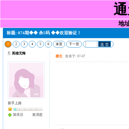
通
地址:
标题: 074期◆◆ 杀5码 ◆◆欢迎验证！
1
2
3
4
5
6
末页
下一页
选 页
英雄无悔
楼主
发表于: 07-07
新手上路
加关注
发消息