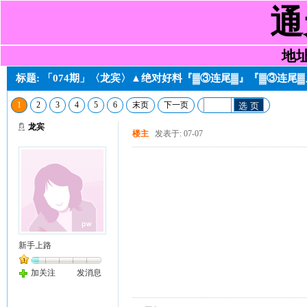
通
地址:
标题: 「074期」〈龙宾〉▲绝对好料『▓③连尾▓』『▓③连尾▓
1
2
3
4
5
6
末页
下一页
选 页
龙宾
楼主
发表于: 07-07
新手上路
加关注
发消息