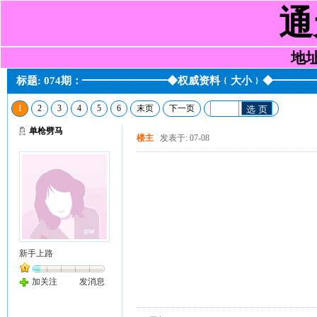
通
地址:
标题: 074期：━━━━━━━━◆权威资料﹛大小﹜◆━━━
1
2
3
4
5
6
末页
下一页
选 页
单枪劈马
楼主
发表于: 07-08
新手上路
加关注
发消息