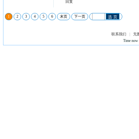
回复
1
2
3
4
5
6
末页
下一页
选 页
联系我们
|
无
Time now 