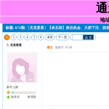
通
地址:
标题: 074期:〔尤克里里〕【杀五段】抓住机会、大胆下注、脱
1
2
3
4
5
6
末页
下一页
选 页
尤克里里
楼主
发表于: 07-08
新手上路
加关注
发消息