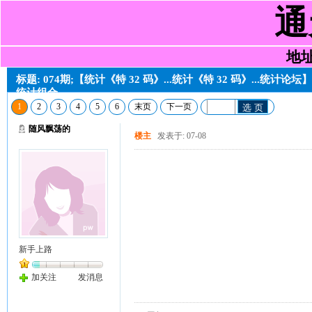
通
地址:
标题: 074期;【统计《特 32 码》...统计《特 32 码》...统
统计组合。
1
2
3
4
5
6
末页
下一页
选 页
随风飘荡的
楼主
发表于: 07-08
新手上路
加关注
发消息