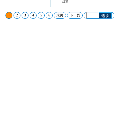
回复
1
2
3
4
5
6
末页
下一页
选 页