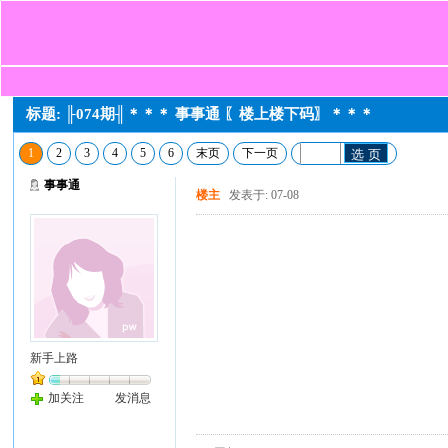
标题: ╟074期╢＊＊＊ 事事通 〖楼上楼下码〗＊＊＊
1
2
3
4
5
6
末页
下一页
选 页
事事通
楼主
发表于: 07-08
新手上路
加关注
发消息