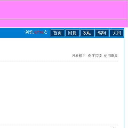
浏览:
6706
次
首页
回复
发帖
编辑
关闭
只看楼主
倒序阅读
使用道具