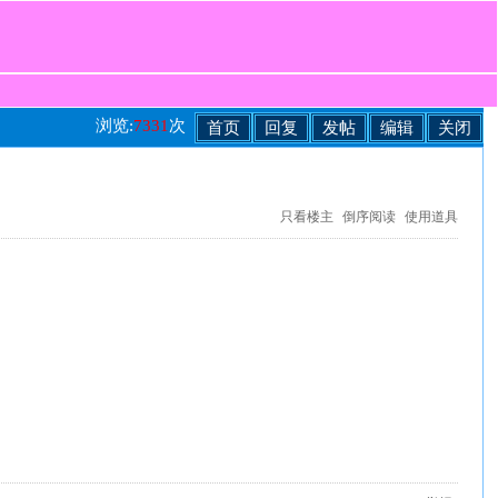
浏览:
7331
次
首页
回复
发帖
编辑
关闭
只看楼主
倒序阅读
使用道具