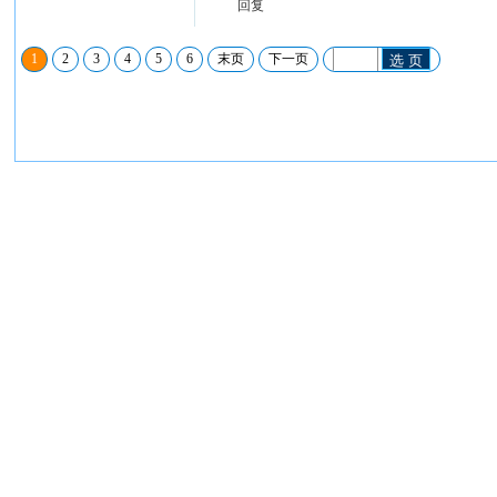
回复
1
2
3
4
5
6
末页
下一页
选 页