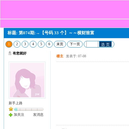
标题: 第074期:→【号码 33 个】～～横财致富
1
2
3
4
5
6
末页
下一页
选 页
有您就好
楼主
发表于: 07-08
新手上路
加关注
发消息