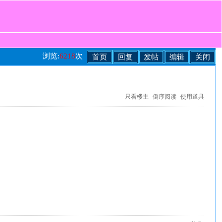
浏览:
6218
次
首页
回复
发帖
编辑
关闭
只看楼主
倒序阅读
使用道具