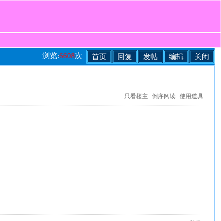
浏览:
6608
次
首页
回复
发帖
编辑
关闭
只看楼主
倒序阅读
使用道具