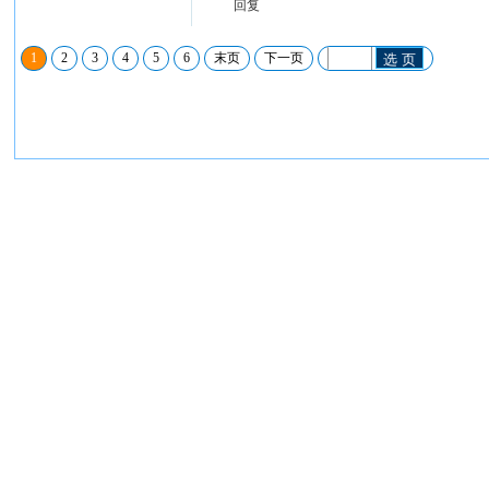
回复
1
2
3
4
5
6
末页
下一页
选 页