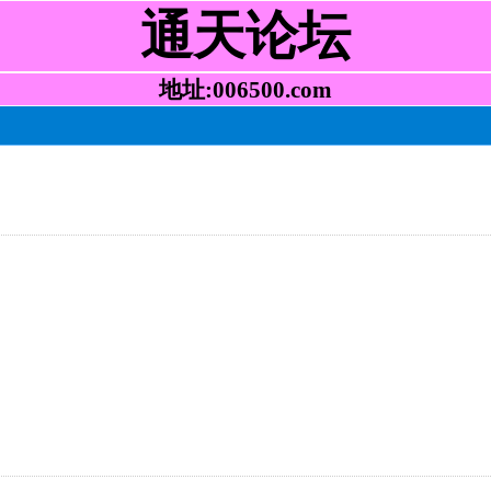
通天论坛
地址:006500.com