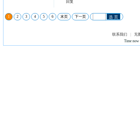
回复
1
2
3
4
5
6
末页
下一页
选 页
联系我们
|
无
Time now 