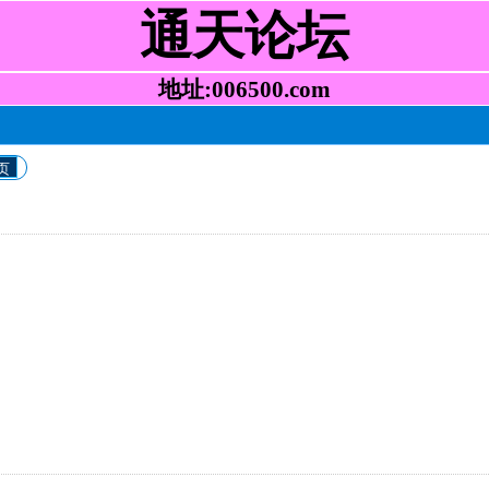
通天论坛
地址:006500.com
页