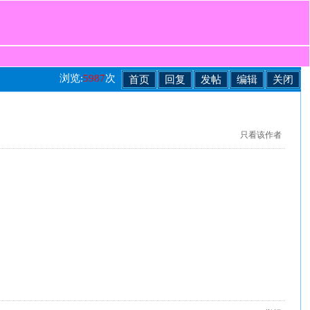
浏览:
5987
次
首页
回复
发帖
编辑
关闭
只看该作者