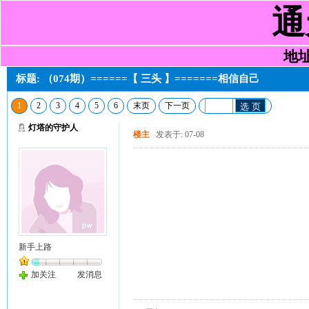
通
地址:
标题: （074期）======【 三头 】=======相信自己
1
2
3
4
5
6
末页
下一页
选 页
灯塔的守护人
楼主
发表于: 07-08
新手上路
加关注
发消息