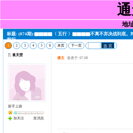
通
地址:
标题: (074期):▇▇▇▇〈 五行 〉▇▇▇▇不离不弃决战到
前行
1
2
3
4
5
6
末页
下一页
选 页
袁天罡
楼主
发表于: 07-08
新手上路
加关注
发消息