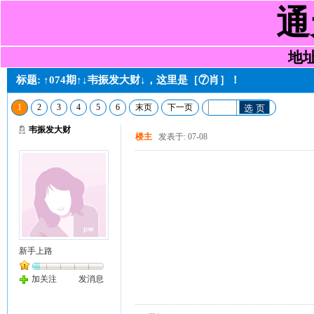
通
地址:
标题: ↑074期↑↓韦振发大财↓，这里是［⑦肖］！
1
2
3
4
5
6
末页
下一页
选 页
韦振发大财
楼主
发表于: 07-08
新手上路
加关注
发消息