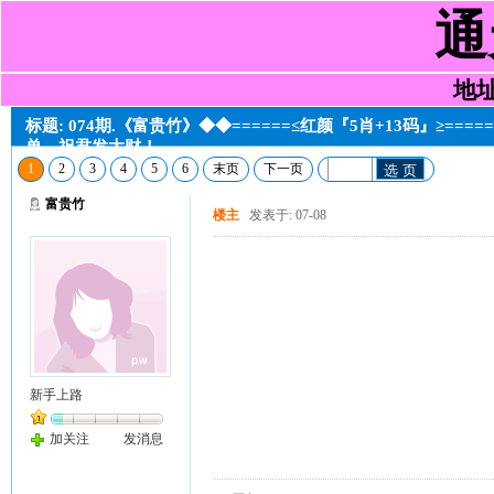
通
地址:
标题: 074期.《富贵竹》◆◆======≤红颜『5肖+13码』≥==
单，祝君发大财！
1
2
3
4
5
6
末页
下一页
选 页
富贵竹
楼主
发表于: 07-08
新手上路
加关注
发消息