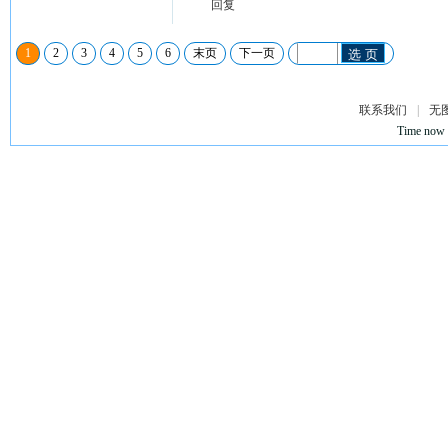
回复
1
2
3
4
5
6
末页
下一页
选 页
联系我们
|
无
Time now 