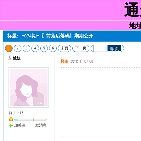
通
地址:
标题: ┏074期┓〖前落后落码〗期期公开
1
2
3
4
5
6
末页
下一页
选 页
兰姐
楼主
发表于: 07-08
新手上路
加关注
发消息