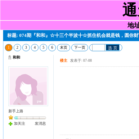
通
地址:
标题: 074期『和和』☆╋三个半波╋☆抓住机会就是钱，圆你
1
2
3
4
5
6
末页
下一页
选 页
和和
楼主
发表于: 07-08
新手上路
加关注
发消息