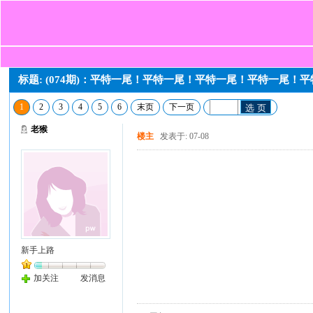
标题: (074期)：平特一尾！平特一尾！平特一尾！平特一尾！
1
2
3
4
5
6
末页
下一页
选 页
老猴
楼主
发表于: 07-08
新手上路
加关注
发消息