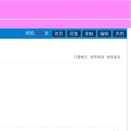
浏览:
9669
次
首页
回复
发帖
编辑
关闭
只看楼主
倒序阅读
使用道具