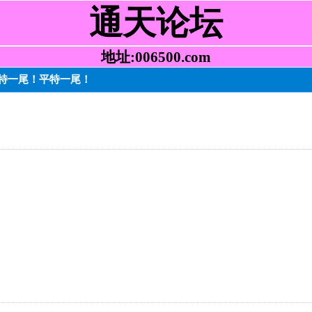
通天论坛
地址:006500.com
平特一尾！平特一尾！