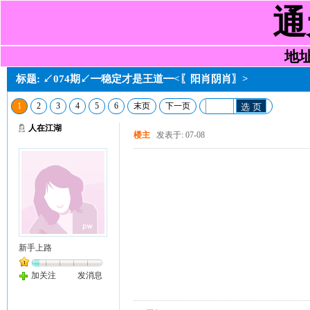
通
地址:
标题: ↙074期↙━稳定才是王道━<〖阳肖阴肖〗>
1
2
3
4
5
6
末页
下一页
选 页
人在江湖
楼主
发表于: 07-08
新手上路
加关注
发消息