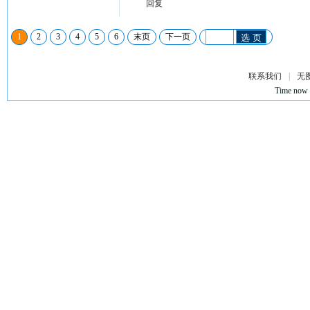
回复
1
2
3
4
5
6
末页
下一页
选 页
联系我们
|
无
Time now 