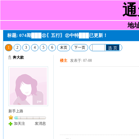
通
地址:
标题: 074期███㊣〖五行〗㊣中特███已更新！
1
2
3
4
5
6
末页
下一页
选 页
奔大款
楼主
发表于: 07-08
新手上路
加关注
发消息