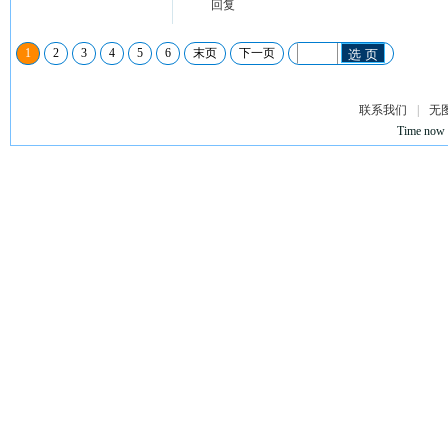
回复
1
2
3
4
5
6
末页
下一页
选 页
联系我们
|
无
Time now 