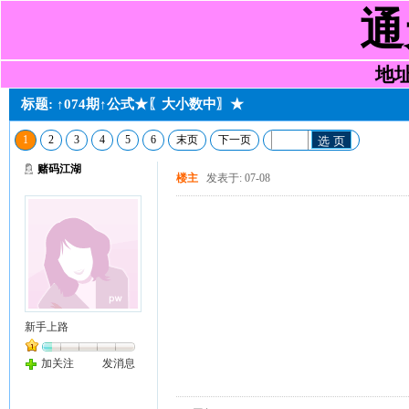
通
地址:
标题: ↑074期↑公式★〖大小数中〗★
1
2
3
4
5
6
末页
下一页
选 页
赌码江湖
楼主
发表于: 07-08
新手上路
加关注
发消息