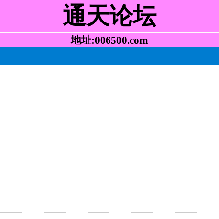
通天论坛
地址:006500.com