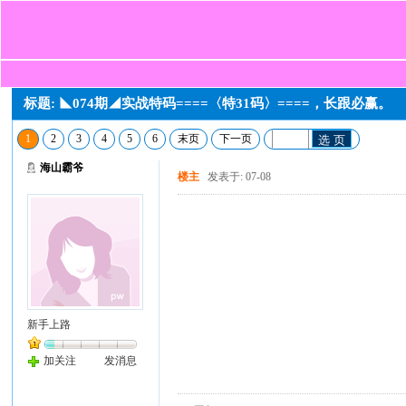
标题: ◣074期◢实战特码====〈特31码〉====，长跟必赢。
1
2
3
4
5
6
末页
下一页
选 页
海山霸爷
楼主
发表于: 07-08
新手上路
加关注
发消息