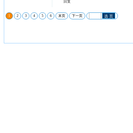
回复
1
2
3
4
5
6
末页
下一页
选 页