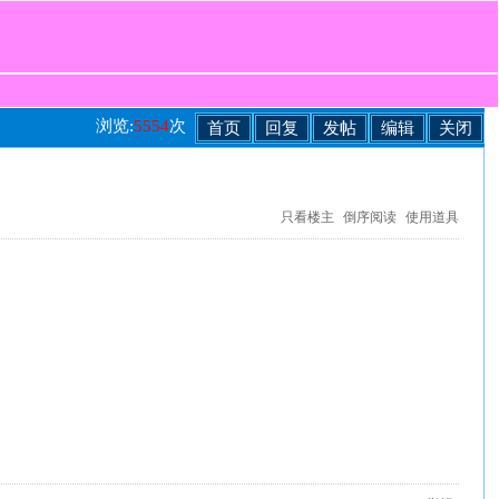
浏览:
5554
次
首页
回复
发帖
编辑
关闭
只看楼主
倒序阅读
使用道具