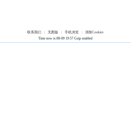
联系我们
|
无图版
|
手机浏览
|
清除Cookies
Time now is:08-09 19:57 Gzip enabled