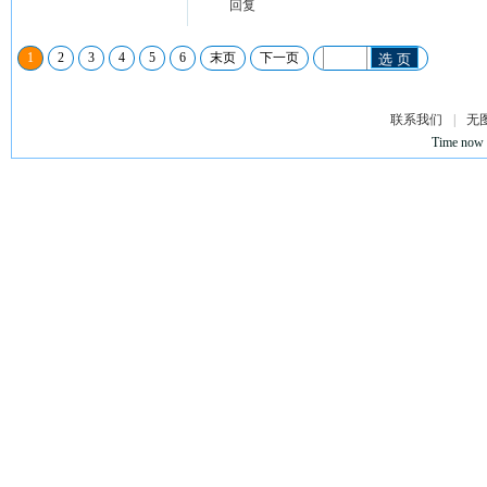
回复
1
2
3
4
5
6
末页
下一页
选 页
联系我们
|
无
Time now 