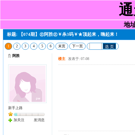
通
地址:
标题: 【074期】㊣阿胜㊣￥杀3码￥★顶起来，嗨起来！
1
2
3
4
5
6
末页
下一页
选 页
阿胜
楼主
发表于: 07-08
新手上路
加关注
发消息