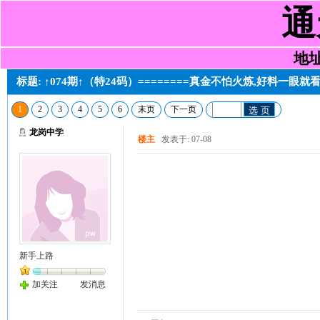
通
地址:
标题: ↑074期↑（特24码）========真金不怕火炼,好料一眼就
1
2
3
4
5
6
末页
下一页
选 页
龙岗中学
楼主
发表于: 07-08
新手上路
加关注
发消息