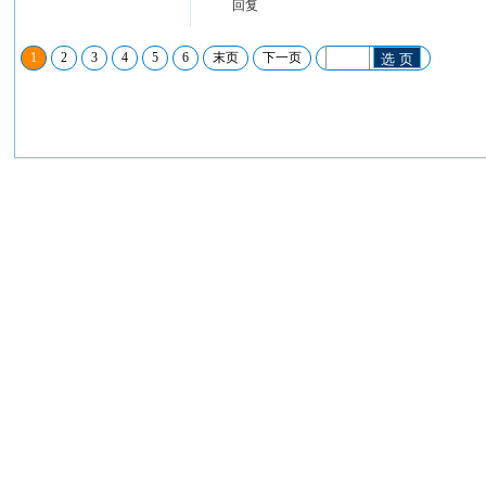
回复
1
2
3
4
5
6
末页
下一页
选 页