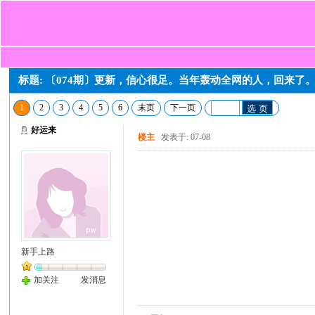
标题: 〔074期〕更新，信心很足。当年轰动全网的人，回来了
1
2
3
4
5
6
末页
下一页
选 页
好运来
楼主
发表于: 07-08
新手上路
加关注
发消息