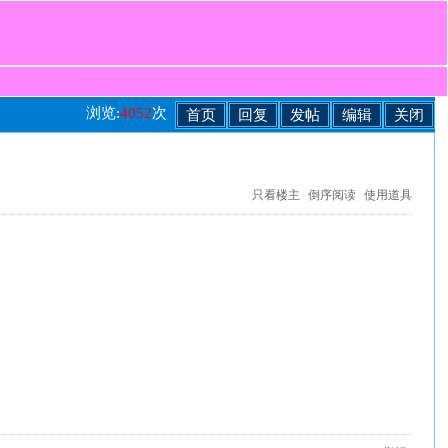
浏览:
4052
次
首页
回复
发帖
编辑
关闭
只看楼主
倒序阅读
使用道具