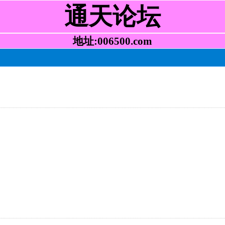
通天论坛
地址:006500.com