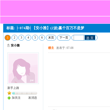
标题: ╞ 074期╡【安小雅】(2波)赢个百万不是梦
1
2
3
4
5
6
末页
下一页
选 页
安小雅
楼主
发表于: 07-08
新手上路
加关注
发消息