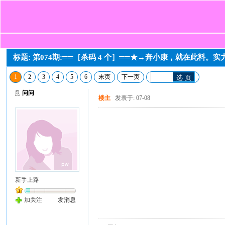
标题: 第074期:══［杀码 4 个］══★→奔小康，就在此料
1
2
3
4
5
6
末页
下一页
选 页
问问
楼主
发表于: 07-08
新手上路
加关注
发消息