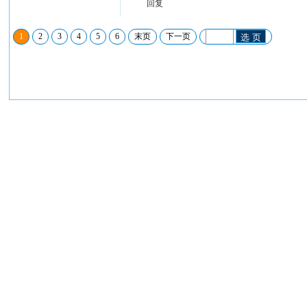
回复
1
2
3
4
5
6
末页
下一页
选 页