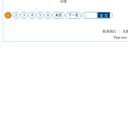
回复
1
2
3
4
5
6
末页
下一页
选 页
联系我们
|
无
Time now 