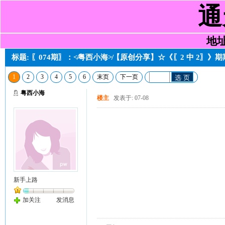
通
地址:
标题: 〖074期〗：≮粤西小海≯【原创分享】☆《〖2 中 2〗》
1
2
3
4
5
6
末页
下一页
选 页
粤西小海
楼主
发表于: 07-08
新手上路
加关注
发消息