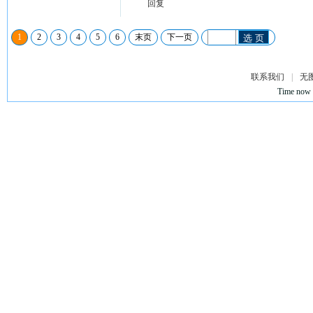
回复
1
2
3
4
5
6
末页
下一页
选 页
联系我们
|
无
Time now 