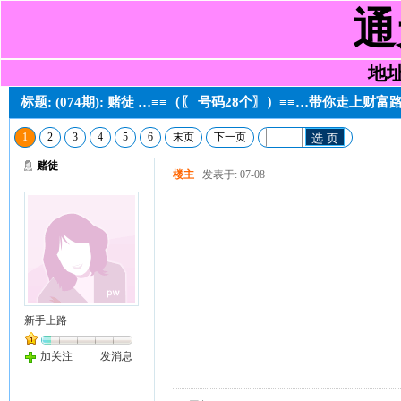
通
地址:
标题: (074期): 赌徒 …≡≡（〖 号码28个〗）≡≡…带你走上财富
1
2
3
4
5
6
末页
下一页
选 页
赌徒
楼主
发表于: 07-08
新手上路
加关注
发消息