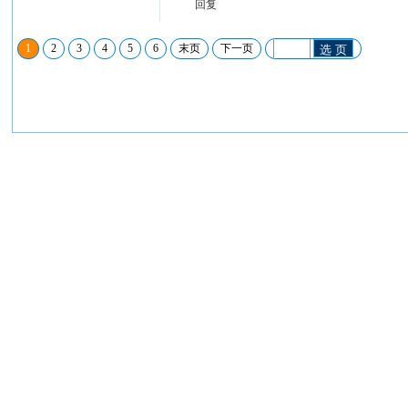
回复
1
2
3
4
5
6
末页
下一页
选 页