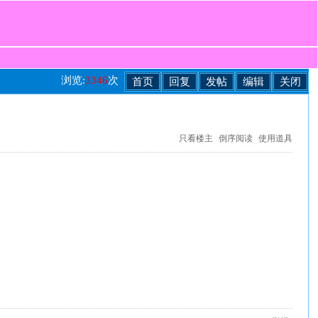
浏览:
3346
次
首页
回复
发帖
编辑
关闭
只看楼主
倒序阅读
使用道具