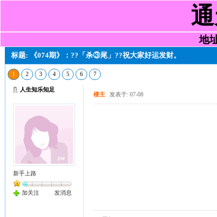
通
地址:
标题: 《074期》：??「杀③尾」??祝大家好运发财。
1
2
3
4
5
6
7
人生知乐知足
楼主
发表于: 07-08
新手上路
加关注
发消息