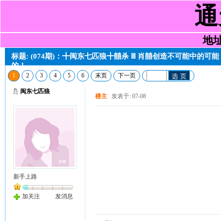
通
地址:
标题: (074期)：╋闽东七匹狼╋囍杀 Ⅲ 肖囍创造不可能中的
的！
1
2
3
4
5
6
末页
下一页
选 页
闽东七匹狼
楼主
发表于: 07-08
新手上路
加关注
发消息