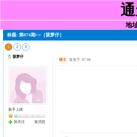
通
地址:
标题: 第074期==［菠萝仔］
1
2
3
菠萝仔
楼主
发表于: 07-08
新手上路
加关注
发消息