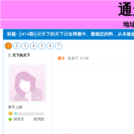
通
地址:
标题: ╬074期╬卍天下的天下卍全网最牛、最稳定的料，从未
1
2
3
4
5
6
7
天下的天下
楼主
发表于: 07-08
新手上路
加关注
发消息