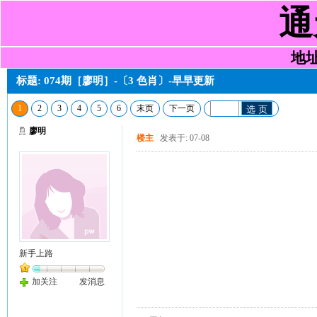
通
地址:
标题: 074期［廖明］-〔3 色肖〕-早早更新
1
2
3
4
5
6
末页
下一页
选 页
廖明
楼主
发表于: 07-08
新手上路
加关注
发消息